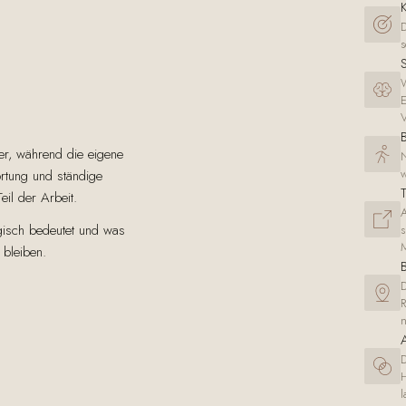
D
s
S
W
E
V
B
er, während die eigene
N
w
ortung und ständige
T
eil der Arbeit.
A
ogisch bedeutet und was
s
M
 bleiben.
D
R
n
D
H
l