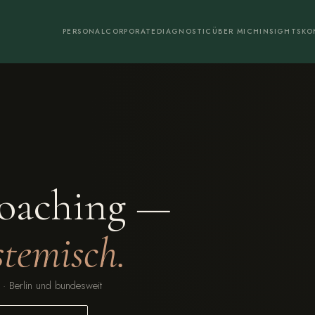
PERSONAL
CORPORATE
DIAGNOSTIC
ÜBER MICH
INSIGHTS
KO
Coaching —
stemisch.
 · Berlin und bundesweit