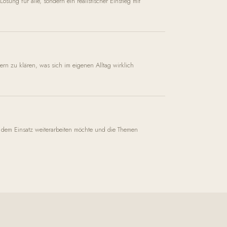
sung für alle, sondern ein realistischer Einstieg mit
rn zu klären, was sich im eigenen Alltag wirklich
dem Einsatz weiterarbeiten möchte und die Themen