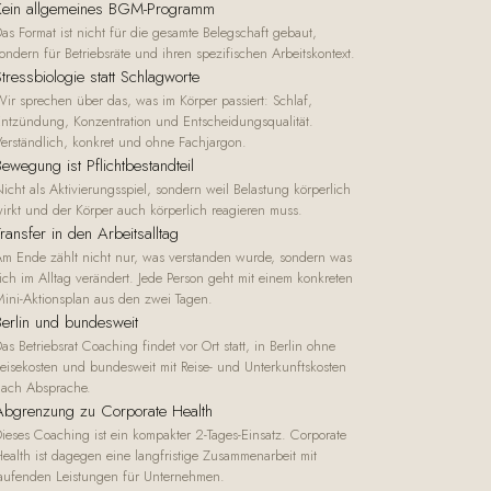
Kein allgemeines BGM-Programm
as Format ist nicht für die gesamte Belegschaft gebaut,
ondern für Betriebsräte und ihren spezifischen Arbeitskontext.
tressbiologie statt Schlagworte
ir sprechen über das, was im Körper passiert: Schlaf,
ntzündung, Konzentration und Entscheidungsqualität.
erständlich, konkret und ohne Fachjargon.
ewegung ist Pflichtbestandteil
icht als Aktivierungsspiel, sondern weil Belastung körperlich
irkt und der Körper auch körperlich reagieren muss.
ransfer in den Arbeitsalltag
m Ende zählt nicht nur, was verstanden wurde, sondern was
ich im Alltag verändert. Jede Person geht mit einem konkreten
ini-Aktionsplan aus den zwei Tagen.
Berlin und bundesweit
as Betriebsrat Coaching findet vor Ort statt, in Berlin ohne
eisekosten und bundesweit mit Reise- und Unterkunftskosten
ach Absprache.
Abgrenzung zu Corporate Health
ieses Coaching ist ein kompakter 2-Tages-Einsatz. Corporate
ealth ist dagegen eine langfristige Zusammenarbeit mit
aufenden Leistungen für Unternehmen.