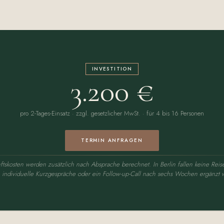
INVESTITION
3.200 €
pro 2-Tages-Einsatz · zzgl. gesetzlicher MwSt. · für 4 bis 16 Personen
TERMIN ANFRAGEN
ftskosten werden zusätzlich nach Absprache berechnet. In Berlin fallen keine Reis
 individuelle Kurzgespräche oder ein Follow-up-Call nach sechs Wochen ergänzt 