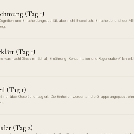
ehmung (Tag 1)
nition und Entscheidungsqualität, aber nicht theoretisch. Entscheidend ist der Allta
ung.
klärt (Tag 1)
nd was macht Stress mit Schlaf, Ernährung, Konzentration und Regeneration? Ich erk
il (Tag 1)
cht nur über Gespräche reagiert. Die Einheiten werden an die Gruppe angepasst, 
en.
fer (Tag 2)