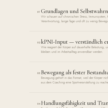
Grundlagen und Selbstwahrn
01
Wir schauen auf chronischen Stress, Immunsystem, Kog
Verantwortung, lange Tage und oft zu wenig Beweg
kPNI-Input — verständlich er
02
Wie reagiert der Körper auf dauerhafte Belastung, u
bleiben und im Arbeitsalltag anwendbar werden.
Bewegung als fester Bestandte
03
Bewegung gehört in das Format, weil der Körper ni
aus dem Coaching eine Sportveranstaltung zu mach
Handlungsfähigkeit und Trans
04